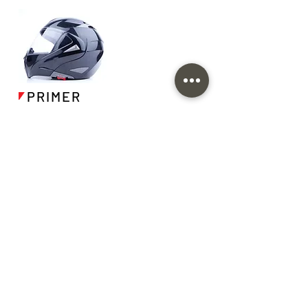
PRIMER
Tinta a base de Poliéster que
pode ser produzida em diversas
cores ou conforme padrão
indicado.
Aplicações:
Capacetes, Painéis
de Veículos, Volantes, Apóia-
braços, Console, Decoração
interna automotiva, dentre
outras.
Substratos:
Aço carbono, Fibra