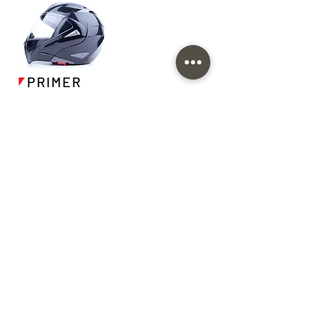
PRIMER
Tinta a base de Poliéster que
pode ser produzida em diversas
cores ou conforme padrão
indicado.
Aplicações:
Capacetes, Painéis
de Veículos, Volantes, Apóia-
braços, Console, Decoração
interna automotiva, dentre
outras.
Substratos:
Aço carbono, Fibra
de Vidro, Madeira, Plásticos de