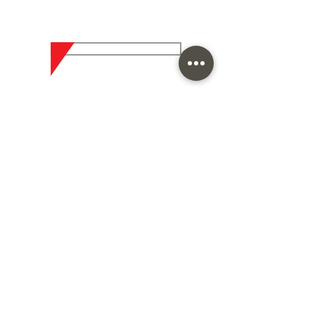
Entre em contato com quem
é especialista no assunto.
CLIQUE E FALE COM A ARPOL
Home
Sobre
Fale Conosco
Missão, Visão e Valores
Política de Qualidade
Infraestrutura
Pesquisa e Desenvolvimento
Força Internacional
Sustentabilidade
Segmentos
Linha Automotiva