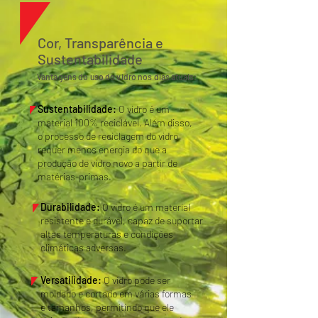
Cor, Transparência e
Sustentabilidade
Vantagens do uso do vidro nos dias atuais:
Sustentabilidade:
O vidro é um
material 100% reciclável. Além disso,
o processo de reciclagem do vidro
requer menos energia do que a
produção de vidro novo a partir de
matérias-primas.
Durabilidade:
O vidro é um material
resistente e durável, capaz de suportar
altas temperaturas e condições
climáticas adversas.
Versatilidade:
O vidro pode ser
moldado e cortado em várias formas
e tamanhos, permitindo que ele