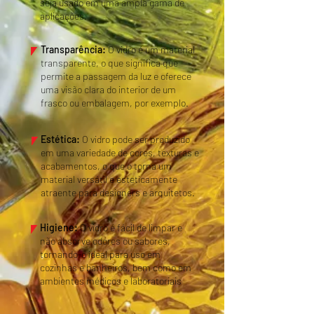
seja usado em uma ampla gama de
aplicações.
Transparência:
O vidro é um material
transparente, o que significa que
permite a passagem da luz e oferece
uma visão clara do interior de um
frasco ou embalagem, por exemplo.
Estética:
O vidro pode ser produzido
em uma variedade de cores, texturas e
acabamentos, o que o torna um
material versátil e esteticamente
atraente para designers e arquitetos.
Higiene:
O vidro é fácil de limpar e
não absorve odores ou sabores,
tornando-o ideal para uso em
cozinhas e banheiros, bem como em
ambientes médicos e laboratoriais