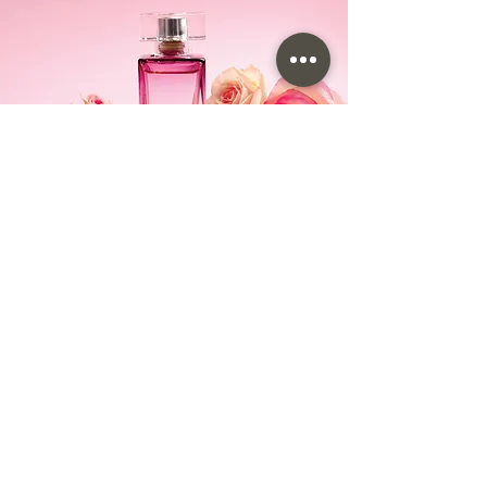
O vidro é um material versátil e durável,
que pode ser utilizado em diversos
setores, como os de higiene e
cosméticos, indústria alimentícia,
decoração e muitos outros.
É fácil de limpar, resistente à umidade e